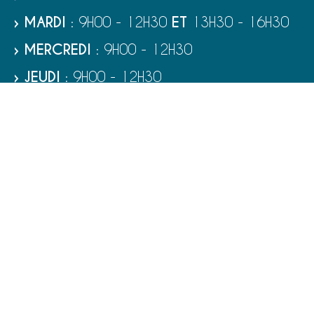
› MARDI
: 9H00 - 12H30
ET
13H30 - 16H30
› MERCREDI
: 9H00 - 12H30
› JEUDI
: 9H00 - 12H30
› VENDREDI
: 9H00 - 12H30
› SAMEDI
: 9H00 - 12H00
RUBRIQUES
VIE MUNICIPALE - SERVICES
TOURISME ET PATRIMOINE
CULTURE ET LOISIRS
VIVRE À PORT-BAIL-SUR-MER
ENFANCE - ÉDUCATION - JEUNESSE