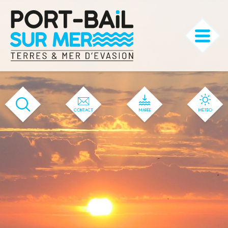
'144' / '1' / '144' / '144' / '144' / '144'
CONTACT
MARÉE
MÉTÉO