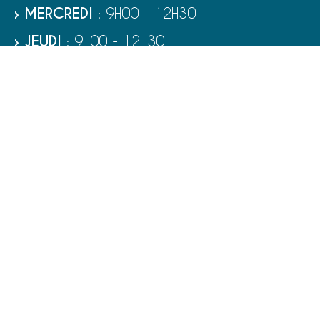
› MERCREDI
: 9H00 - 12H30
› JEUDI
: 9H00 - 12H30
› VENDREDI
: 9H00 - 12H30
› SAMEDI
: 9H00 - 12H00
RUBRIQUES
VIE MUNICIPALE - SERVICES
TOURISME ET PATRIMOINE
CULTURE ET LOISIRS
VIVRE À PORT-BAIL-SUR-MER
ENFANCE - ÉDUCATION - JEUNESSE