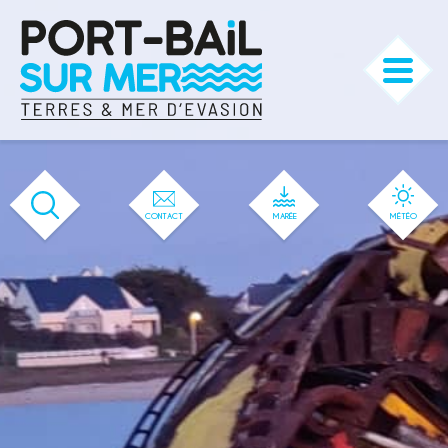
'583' / '56' / '1' / '583' / '583' / '583'
CONTACT
MARÉE
MÉTÉO