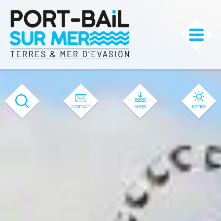
'558' / '81' / '1' / '558' / '558' / '558'
CONTACT
MARÉE
MÉTÉO