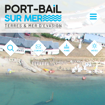
'566' / '125' / '1' / '566' / '566' / '566'
CONTACT
MARÉE
MÉTÉO