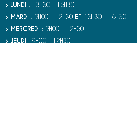
› LUNDI
: 13H30 - 16H30
› MARDI
: 9H00 - 12H30
ET
13H30 - 16H30
› MERCREDI
: 9H00 - 12H30
› JEUDI
: 9H00 - 12H30
› VENDREDI
: 9H00 - 12H30
› SAMEDI
: 9H00 - 12H00
RUBRIQUES
VIE MUNICIPALE - SERVICES
TOURISME ET PATRIMOINE
CULTURE ET LOISIRS
VIVRE À PORT-BAIL-SUR-MER