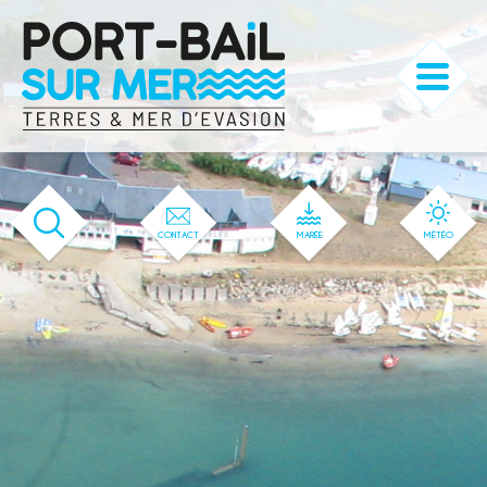
'693' / '609' / '569' / '125' / '1' / '693'
CONTACT
MARÉE
MÉTÉO