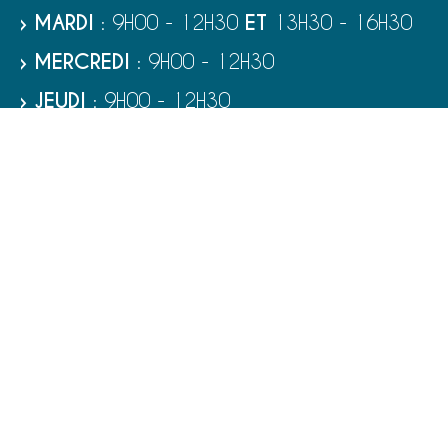
› MARDI
: 9H00 - 12H30
ET
13H30 - 16H30
› MERCREDI
: 9H00 - 12H30
› JEUDI
: 9H00 - 12H30
› VENDREDI
: 9H00 - 12H30
› SAMEDI
: 9H00 - 12H00
RUBRIQUES
VIE MUNICIPALE - SERVICES
TOURISME ET PATRIMOINE
CULTURE ET LOISIRS
VIVRE À PORT-BAIL-SUR-MER
ENFANCE - ÉDUCATION - JEUNESSE