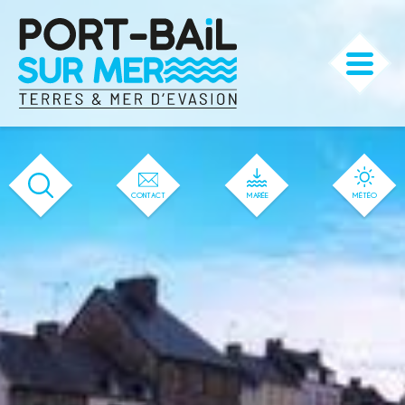
'439' / '32' / '1' / '439' / '439' / '439'
CONTACT
MARÉE
MÉTÉO