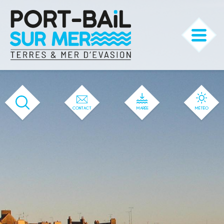
'521' / '32' / '1' / '521' / '521' / '521'
CONTACT
MARÉE
MÉTÉO