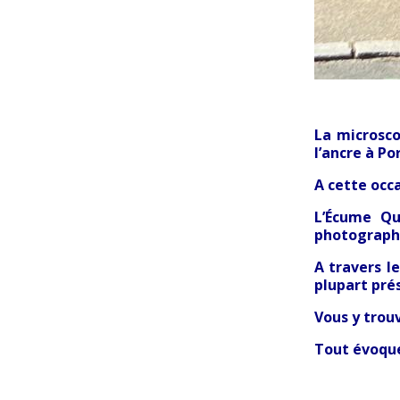
La microsco
l’ancre à Po
A cette occ
L’Écume Qu
photographi
A travers l
plupart prés
Vous y trou
Tout évoque