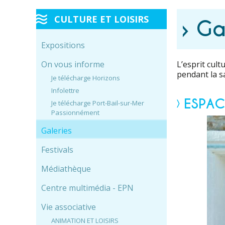
CULTURE ET LOISIRS
› Ga
Expositions
On vous informe
L’esprit cult
pendant la s
Je télécharge Horizons
Infolettre
ESPAC
Je télécharge Port-Bail-sur-Mer
Passionnément
Galeries
Festivals
Médiathèque
Centre multimédia - EPN
Vie associative
ANIMATION ET LOISIRS