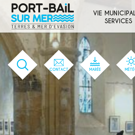
'579' / '56' / '1' / '579' / '579' / '579'
VIE MUNICIPAL
SERVICES
CONTACT
MARÉE
MÉTÉ