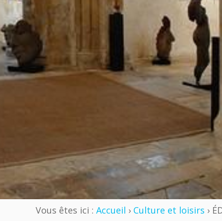
Vous êtes ici :
Accueil
›
Culture et loisirs
› É