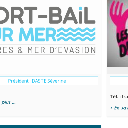
Président : DASTE Séverine
Tél. :
fr
plus ...
+ En savo