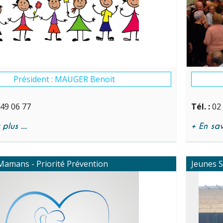
Président : MAUGER Benoit
 49 06 77
Tél. :
02
plus ...
+ En savo
Mamans - Priorité Prévention
Jeunes S