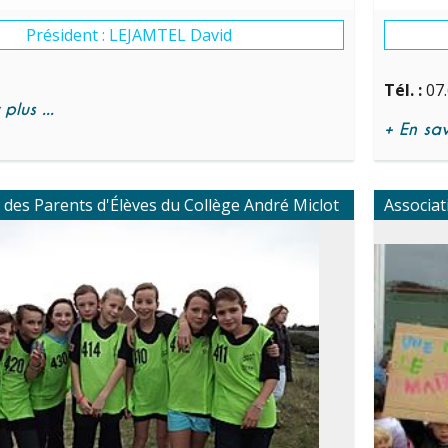
Président : LEJAMTEL David
Tél. :
07.
plus ...
+ En savo
 des Parents d'Élèves du Collège André Miclot
Associat