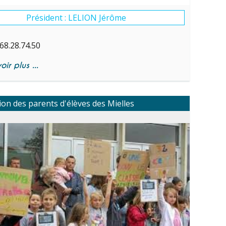
Président : LELION Jérôme
68.28.74.50
ir plus ...
ion des parents d'élèves des Mielles