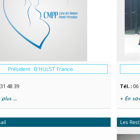
Président : D'HULST Francis
 31 48 39
Tél. :
06
plus ...
+ En savo
ail
Les Res