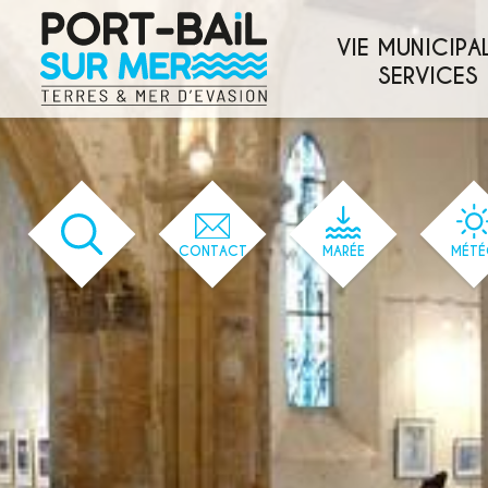
'583' / '56' / '1' / '583' / '583' / '583'
VIE MUNICIPAL
SERVICES
CONTACT
MARÉE
MÉTÉ