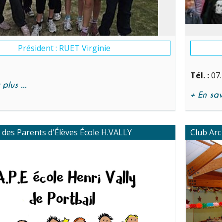
Président : RUET Virginie
Tél. :
07.
plus ...
+ En savo
 des Parents d'Élèves École H.VALLY
Club Arc