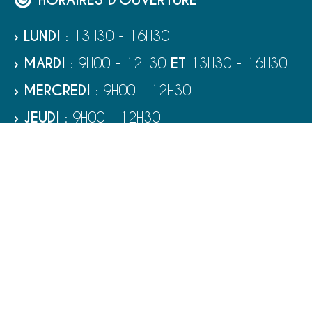
› LUNDI
: 13H30 - 16H30
› MARDI
: 9H00 - 12H30
ET
13H30 - 16H30
› MERCREDI
: 9H00 - 12H30
› JEUDI
: 9H00 - 12H30
› VENDREDI
: 9H00 - 12H30
› SAMEDI
: 9H00 - 12H00
RUBRIQUES
VIE MUNICIPALE - SERVICES
TOURISME ET PATRIMOINE
CULTURE ET LOISIRS
VIVRE À PORT-BAIL-SUR-MER