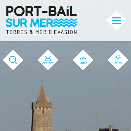
'537' / '527' / '50' / '1' / '537' / '537'
CONTACT
MARÉE
MÉTÉO