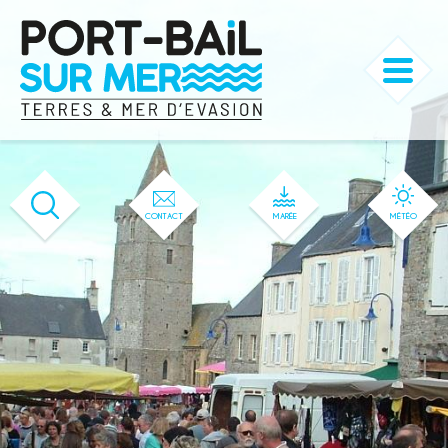
'599' / '593' / '50' / '1' / '599' / '599'
CONTACT
MARÉE
MÉTÉO