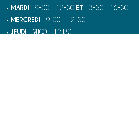
› MARDI
: 9H00 - 12H30
ET
13H30 - 16H30
› MERCREDI
: 9H00 - 12H30
› JEUDI
: 9H00 - 12H30
› VENDREDI
: 9H00 - 12H30
› SAMEDI
: 9H00 - 12H00
RUBRIQUES
VIE MUNICIPALE - SERVICES
TOURISME ET PATRIMOINE
CULTURE ET LOISIRS
VIVRE À PORT-BAIL-SUR-MER
ENFANCE - ÉDUCATION - JEUNESSE