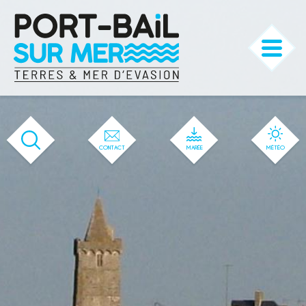
'541' / '506' / '50' / '1' / '541' / '541'
CONTACT
MARÉE
MÉTÉO