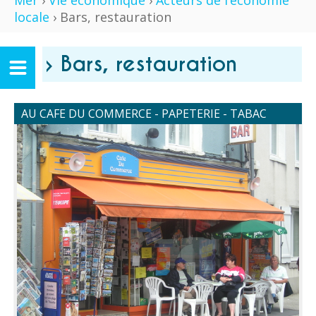
Mer
›
Vie économique
›
Acteurs de l’économie
locale
› Bars, restauration
› Bars, restauration
AU CAFE DU COMMERCE - PAPETERIE - TABAC