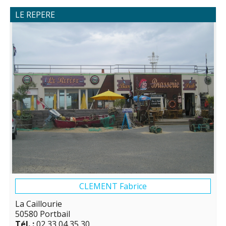
LE REPERE
CLEMENT Fabrice
La Caillourie
50580 Portbail
Tél. :
02 33 04 35 30