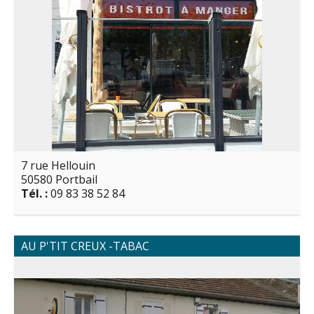
7 rue Hellouin
50580 Portbail
Tél. :
09 83 38 52 84
AU P'TIT CREUX -TABAC