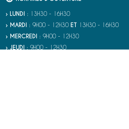
› LUNDI
: 13H30 - 16H30
› MARDI
: 9H00 - 12H30
ET
13H30 - 16H30
› MERCREDI
: 9H00 - 12H30
› JEUDI
: 9H00 - 12H30
› VENDREDI
: 9H00 - 12H30
› SAMEDI
: 9H00 - 12H00
RUBRIQUES
VIE MUNICIPALE - SERVICES
TOURISME ET PATRIMOINE
CULTURE ET LOISIRS
VIVRE À PORT-BAIL-SUR-MER