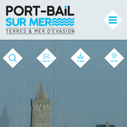
'599' / '593' / '50' / '1' / '599' / '599'
CONTACT
MARÉE
MÉTÉO