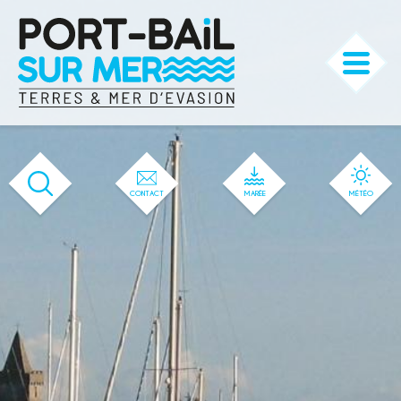
'536' / '527' / '50' / '1' / '536' / '536'
CONTACT
MARÉE
MÉTÉO