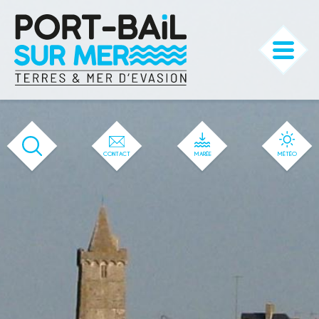
'599' / '593' / '50' / '1' / '599' / '599'
CONTACT
MARÉE
MÉTÉO