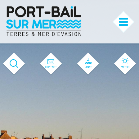
'35' / '32' / '1' / '35' / '35' / '35'
CONTACT
MARÉE
MÉTÉO