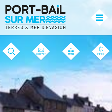
'511' / '35' / '32' / '1' / '511' / '511'
CONTACT
MARÉE
MÉTÉO