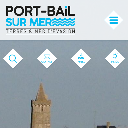
'660' / '542' / '506' / '50' / '1' / '660'
CONTACT
MARÉE
MÉTÉO