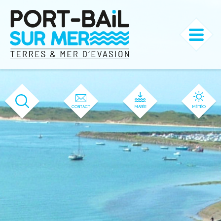
'599' / '593' / '50' / '1' / '599' / '599'
CONTACT
MARÉE
MÉTÉO