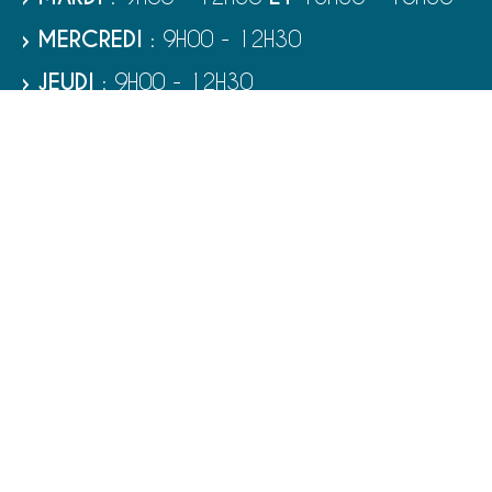
› MERCREDI
: 9H00 - 12H30
› JEUDI
: 9H00 - 12H30
› VENDREDI
: 9H00 - 12H30
› SAMEDI
: 9H00 - 12H00
RUBRIQUES
VIE MUNICIPALE - SERVICES
TOURISME ET PATRIMOINE
CULTURE ET LOISIRS
VIVRE À PORT-BAIL-SUR-MER
ENFANCE - ÉDUCATION - JEUNESSE