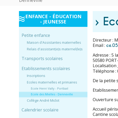
Denneville
ENFANCE - ÉDUCATION
› Ec
- JEUNESSE
Petite enfance
Directeur :
Maison d'Assistantes maternelles
Email :
ce.0
Relais d'assistant(e)s maternel(le)s
Adresse : 5 l
Transports scolaires
50580 PORT
Localisation
Etablissements scolaires
Téléphone : 
Inscriptions
De la petite 
Ecoles maternelles et primaires
Ecole Henri Vally - Portbail
Etablissemen
Ecole des Mielles - Denneville
Ouverture su
Collège André Miclot
Accueil péris
Calendrier scolaire
Cantine scol