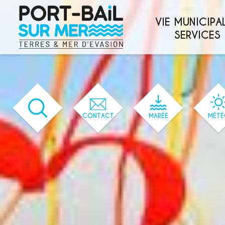
'560' / '631' / '552' / '81' / '1' / '560'
VIE MUNICIPAL
SERVICES
CONTACT
MARÉE
MÉTÉ