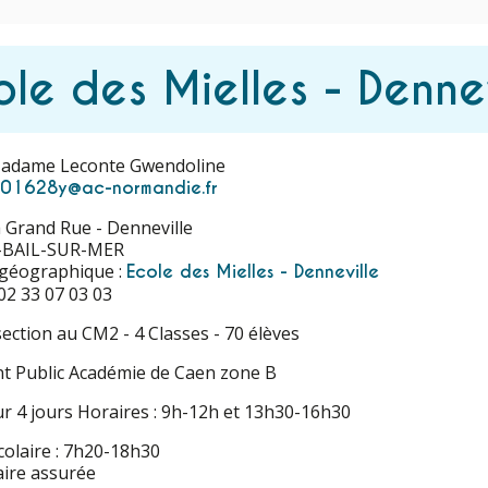
ole des Mielles - Dennev
 Madame Leconte Gwendoline
501628y@ac-normandie.fr
a Grand Rue - Denneville
-BAIL-SUR-MER
 géographique :
Ecole des Mielles - Denneville
02 33 07 03 03
section au CM2 - 4 Classes - 70 élèves
t Public Académie de Caen zone B
r 4 jours Horaires : 9h-12h et 13h30-16h30
colaire : 7h20-18h30
aire assurée