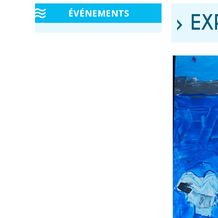
ÉVÉNEMENTS
› EX