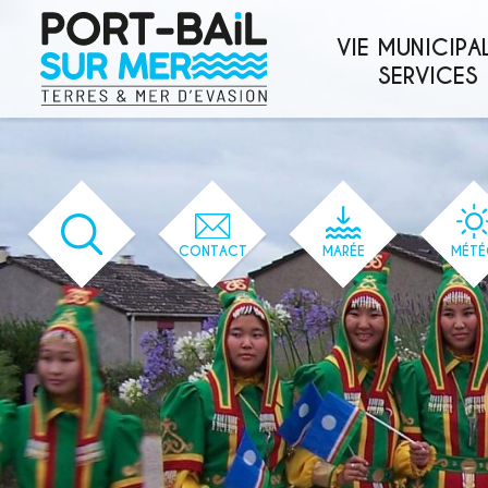
'166' / '1' / '166' / '166' / '166' / '166'
VIE MUNICIPAL
SERVICES
CONTACT
MARÉE
MÉTÉ