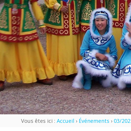
Vous êtes ici :
Accueil
›
Événements
›
03/202