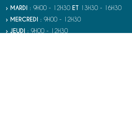
› MARDI
: 9H00 - 12H30
ET
13H30 - 16H30
› MERCREDI
: 9H00 - 12H30
› JEUDI
: 9H00 - 12H30
› VENDREDI
: 9H00 - 12H30
› SAMEDI
: 9H00 - 12H00
RUBRIQUES
VIE MUNICIPALE - SERVICES
TOURISME ET PATRIMOINE
CULTURE ET LOISIRS
VIVRE À PORT-BAIL-SUR-MER
ENFANCE - ÉDUCATION - JEUNESSE