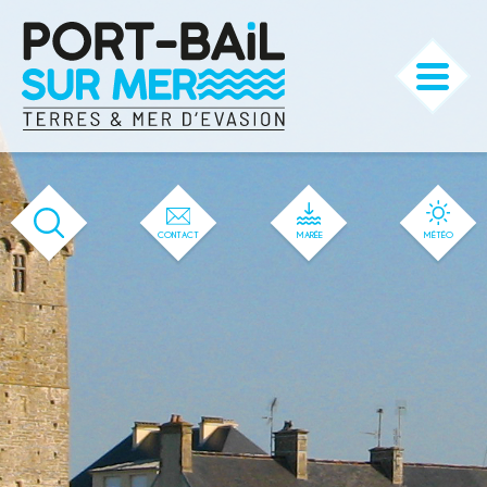
'144' / '1' / '144' / '144' / '144' / '144'
CONTACT
MARÉE
MÉTÉO