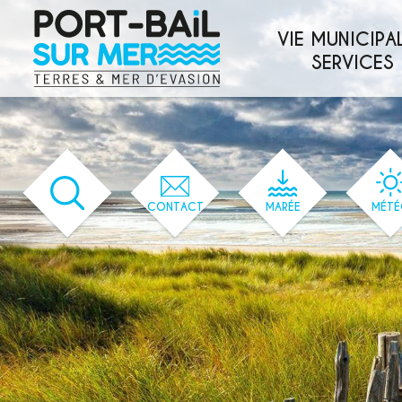
'144' / '1' / '144' / '144' / '144' / '144'
VIE MUNICIPAL
SERVICES
CONTACT
MARÉE
MÉTÉ