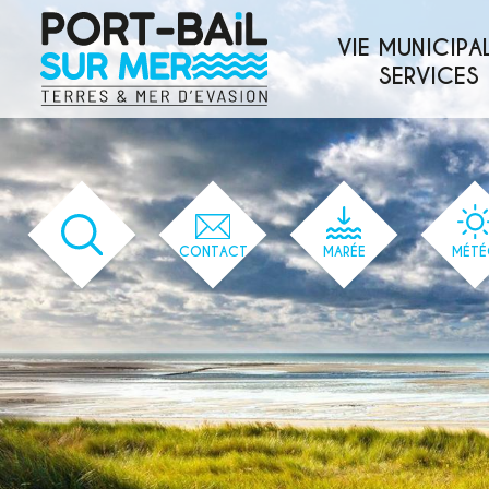
'144' / '1' / '144' / '144' / '144' / '144'
VIE MUNICIPAL
SERVICES
CONTACT
MARÉE
MÉTÉ