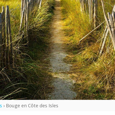
s
› Bouge en Côte des Isles