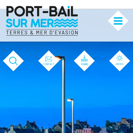
'144' / '1' / '144' / '144' / '144' / '144'
CONTACT
MARÉE
MÉTÉO