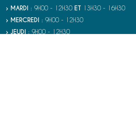
› MARDI
: 9H00 - 12H30
ET
13H30 - 16H30
› MERCREDI
: 9H00 - 12H30
› JEUDI
: 9H00 - 12H30
› VENDREDI
: 9H00 - 12H30
› SAMEDI
: 9H00 - 12H00
RUBRIQUES
VIE MUNICIPALE - SERVICES
TOURISME ET PATRIMOINE
CULTURE ET LOISIRS
VIVRE À PORT-BAIL-SUR-MER
ENFANCE - ÉDUCATION - JEUNESSE