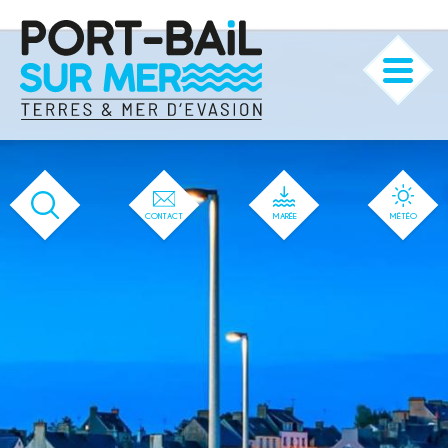
'144' / '1' / '144' / '144' / '144' / '144'
CONTACT
MARÉE
MÉTÉO