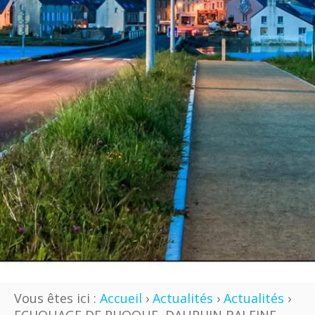
Vous êtes ici :
Accueil
›
Actualités
›
Actualités
›