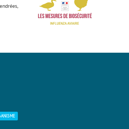
cendrées,
BANISME