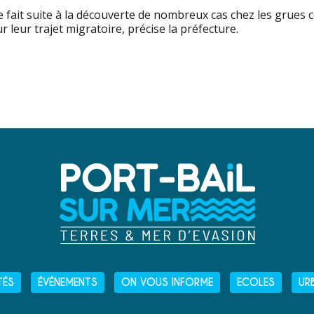
 fait suite à la découverte de nombreux cas chez les grues 
 leur trajet migratoire, précise la préfecture.
TÉS
ÉVÉNEMENTS
ON VOUS INFORME
ECOLES
UR