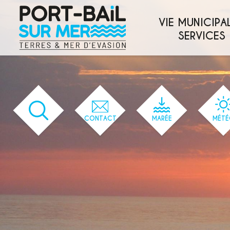
'144' / '1' / '144' / '144' / '144' / '144'
VIE MUNICIPAL
SERVICES
CONTACT
MARÉE
MÉTÉ