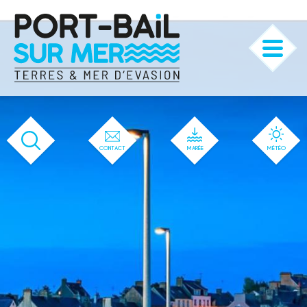
'144' / '1' / '144' / '144' / '144' / '144'
CONTACT
MARÉE
MÉTÉO