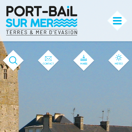
'144' / '1' / '144' / '144' / '144' / '144'
CONTACT
MARÉE
MÉTÉO