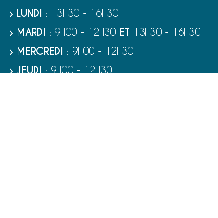
› LUNDI
: 13H30 - 16H30
› MARDI
: 9H00 - 12H30
ET
13H30 - 16H30
› MERCREDI
: 9H00 - 12H30
› JEUDI
: 9H00 - 12H30
› VENDREDI
: 9H00 - 12H30
› SAMEDI
: 9H00 - 12H00
RUBRIQUES
VIE MUNICIPALE - SERVICES
TOURISME ET PATRIMOINE
CULTURE ET LOISIRS
VIVRE À PORT-BAIL-SUR-MER