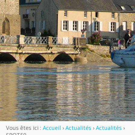
Vous êtes ici :
Accueil
›
Actualités
›
Actualités
›