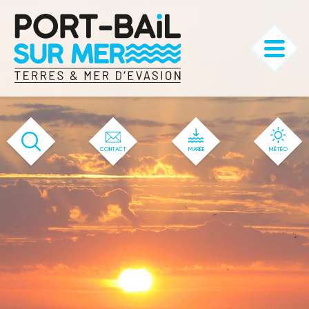
'144' / '1' / '144' / '144' / '144' / '144'
CONTACT
MARÉE
MÉTÉO