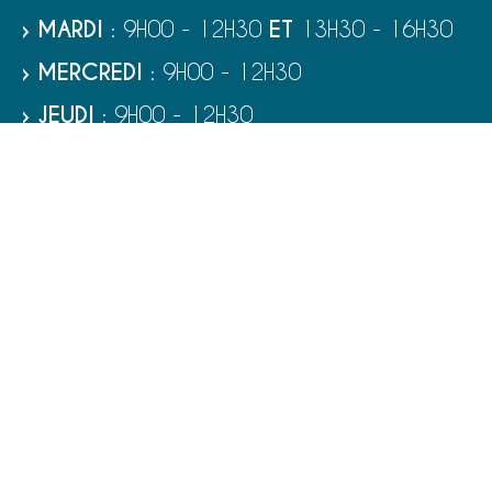
› MARDI
: 9H00 - 12H30
ET
13H30 - 16H30
› MERCREDI
: 9H00 - 12H30
› JEUDI
: 9H00 - 12H30
› VENDREDI
: 9H00 - 12H30
› SAMEDI
: 9H00 - 12H00
RUBRIQUES
VIE MUNICIPALE - SERVICES
TOURISME ET PATRIMOINE
CULTURE ET LOISIRS
VIVRE À PORT-BAIL-SUR-MER
ENFANCE - ÉDUCATION - JEUNESSE