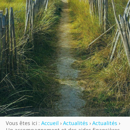
Vous êtes ici :
Accueil
›
Actualités
›
Actualités
›