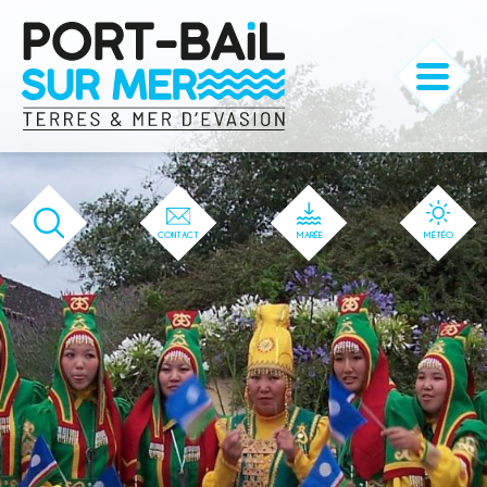
'166' / '1' / '166' / '166' / '166' / '166'
CONTACT
MARÉE
MÉTÉO