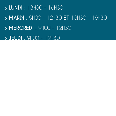
› LUNDI
: 13H30 - 16H30
› MARDI
: 9H00 - 12H30
ET
13H30 - 16H30
› MERCREDI
: 9H00 - 12H30
› JEUDI
: 9H00 - 12H30
› VENDREDI
: 9H00 - 12H30
› SAMEDI
: 9H00 - 12H00
RUBRIQUES
VIE MUNICIPALE - SERVICES
TOURISME ET PATRIMOINE
CULTURE ET LOISIRS
VIVRE À PORT-BAIL-SUR-MER