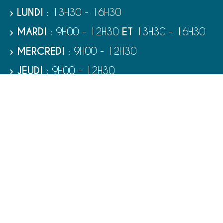
› LUNDI
: 13H30 - 16H30
› MARDI
: 9H00 - 12H30
ET
13H30 - 16H30
› MERCREDI
: 9H00 - 12H30
› JEUDI
: 9H00 - 12H30
› VENDREDI
: 9H00 - 12H30
› SAMEDI
: 9H00 - 12H00
RUBRIQUES
VIE MUNICIPALE - SERVICES
TOURISME ET PATRIMOINE
CULTURE ET LOISIRS
VIVRE À PORT-BAIL-SUR-MER