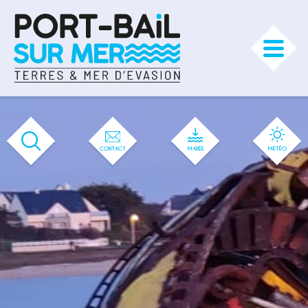
'583' / '56' / '1' / '583' / '583' / '583'
CONTACT
MARÉE
MÉTÉO