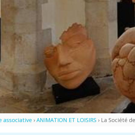
e associative
›
ANIMATION ET LOISIRS
› La Société d