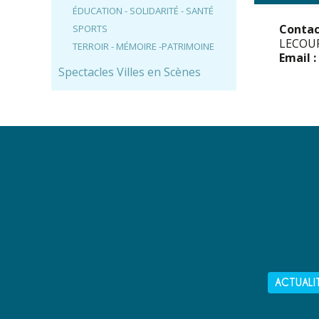
ÉDUCATION - SOLIDARITÉ - SANTÉ
Contac
SPORTS
LECOUR
TERROIR - MÉMOIRE -PATRIMOINE
Email :
Spectacles Villes en Scènes
ACTUALI