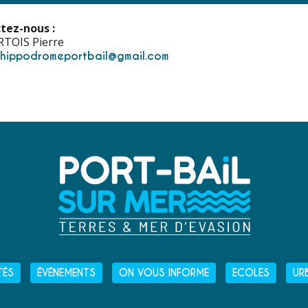
tez-nous :
TOIS Pierre
hippodromeportbail@gmail.com
TÉS
ÉVÉNEMENTS
ON VOUS INFORME
ECOLES
UR