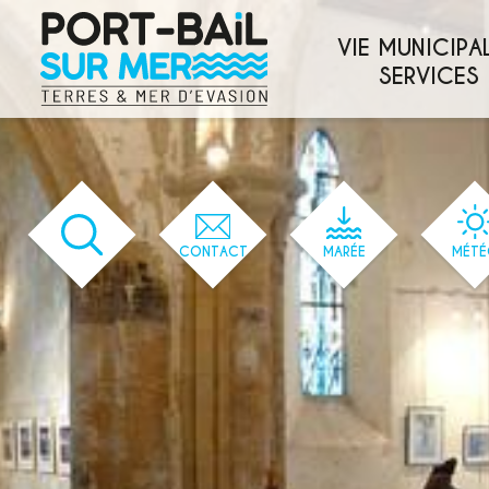
'583' / '56' / '1' / '583' / '583' / '583'
VIE MUNICIPAL
SERVICES
CONTACT
MARÉE
MÉTÉ