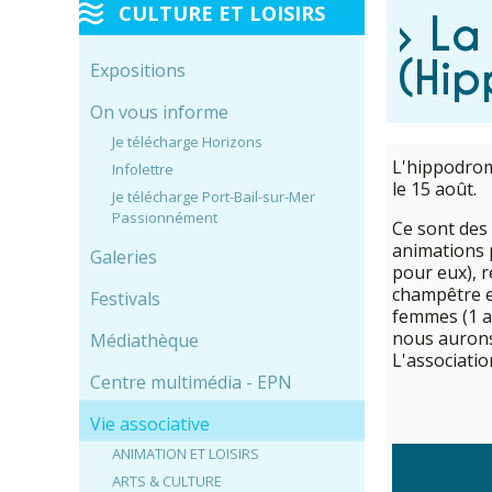
CULTURE ET LOISIRS
› La
(Hip
Expositions
On vous informe
Je télécharge Horizons
L'hippodrom
Infolettre
le 15 août.
Je télécharge Port-Bail-sur-Mer
Passionnément
Ce sont des 
animations p
Galeries
pour eux), r
champêtre et
Festivals
femmes (1 at
nous aurons
Médiathèque
L'associati
Centre multimédia - EPN
Vie associative
ANIMATION ET LOISIRS
ARTS & CULTURE