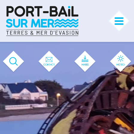
'583' / '56' / '1' / '583' / '583' / '583'
CONTACT
MARÉE
MÉTÉO