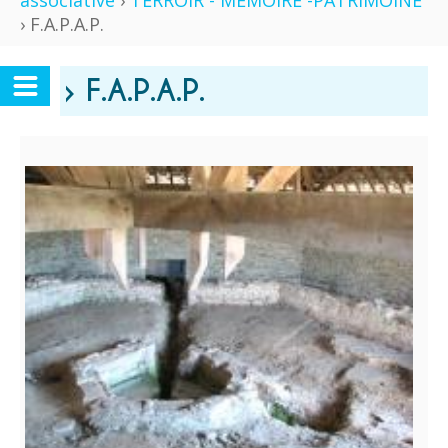
associative
›
TERROIR - MÉMOIRE -PATRIMOINE
› F.A.P.A.P.
› F.A.P.A.P.