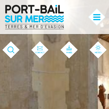
'583' / '56' / '1' / '583' / '583' / '583'
CONTACT
MARÉE
MÉTÉO