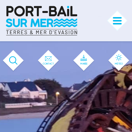
'583' / '56' / '1' / '583' / '583' / '583'
CONTACT
MARÉE
MÉTÉO