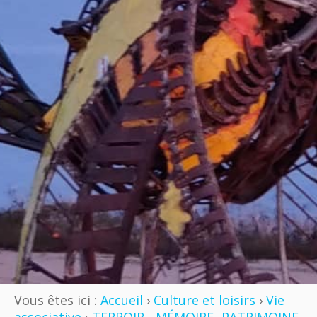
Vous êtes ici :
Accueil
›
Culture et loisirs
›
Vie