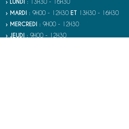
› LUNDI
: 13H30 - 16H30
› MARDI
: 9H00 - 12H30
ET
13H30 - 16H30
› MERCREDI
: 9H00 - 12H30
› JEUDI
: 9H00 - 12H30
› VENDREDI
: 9H00 - 12H30
› SAMEDI
: 9H00 - 12H00
RUBRIQUES
VIE MUNICIPALE - SERVICES
TOURISME ET PATRIMOINE
CULTURE ET LOISIRS
VIVRE À PORT-BAIL-SUR-MER
ENFANCE - ÉDUCATION - JEUNESSE