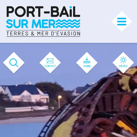
'583' / '56' / '1' / '583' / '583' / '583'
CONTACT
MARÉE
MÉTÉO