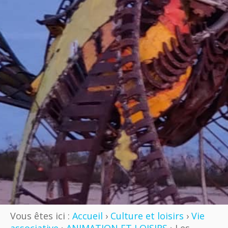
Vous êtes ici :
Accueil
›
Culture et loisirs
›
Vie