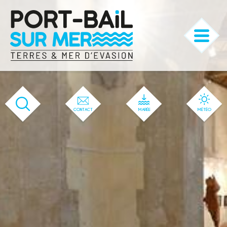
'583' / '56' / '1' / '583' / '583' / '583'
CONTACT
MARÉE
MÉTÉO