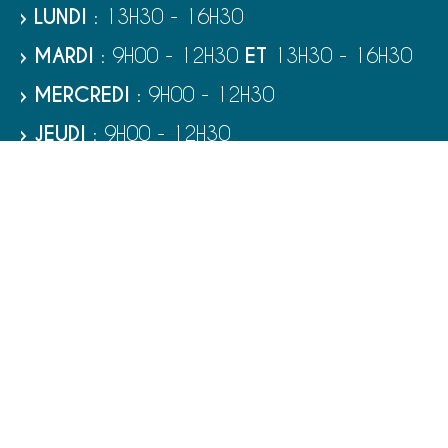
› LUNDI
: 13H30 - 16H30
› MARDI
: 9H00 - 12H30
ET
13H30 - 16H30
› MERCREDI
: 9H00 - 12H30
› JEUDI
: 9H00 - 12H30
› VENDREDI
: 9H00 - 12H30
› SAMEDI
: 9H00 - 12H00
RUBRIQUES
VIE MUNICIPALE - SERVICES
TOURISME ET PATRIMOINE
CULTURE ET LOISIRS
VIVRE À PORT-BAIL-SUR-MER