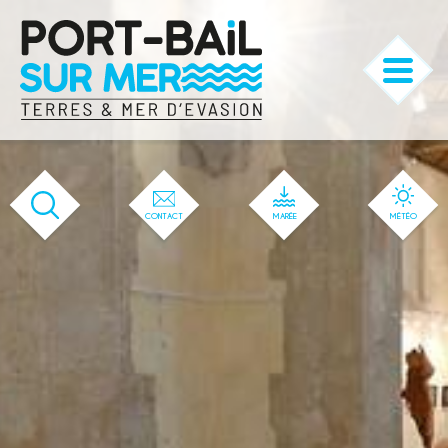
'583' / '56' / '1' / '583' / '583' / '583'
CONTACT
MARÉE
MÉTÉO