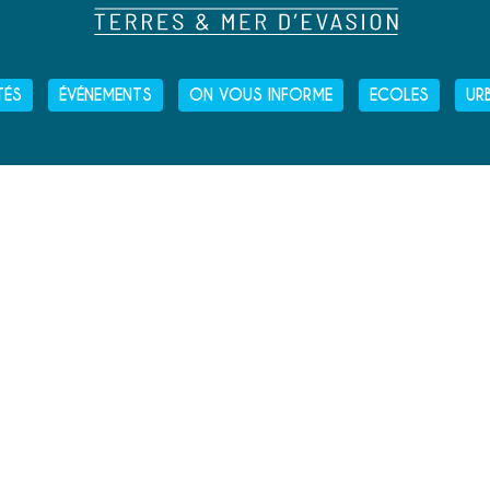
TÉS
ÉVÉNEMENTS
ON VOUS INFORME
ECOLES
UR
HORAIRES D'OUVERTURE
› LUNDI
: 13H30 - 16H30
› MARDI
: 9H00 - 12H30
ET
13H30 - 16H30
› MERCREDI
: 9H00 - 12H30
› JEUDI
: 9H00 - 12H30
› VENDREDI
: 9H00 - 12H30
› SAMEDI
: 9H00 - 12H00