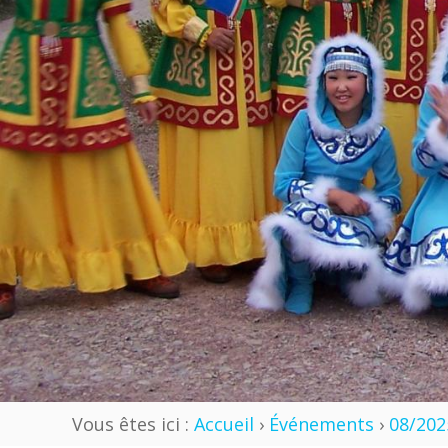
Vous êtes ici :
Accueil
›
Événements
›
08/202