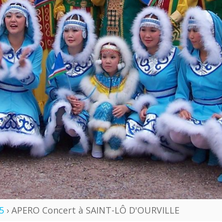
5
› APERO Concert à SAINT-LÔ D'OURVILLE