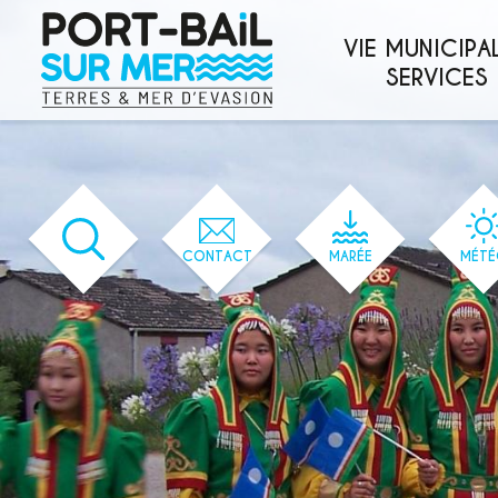
'166' / '1' / '166' / '166' / '166' / '166'
VIE MUNICIPAL
SERVICES
CONTACT
MARÉE
MÉTÉ