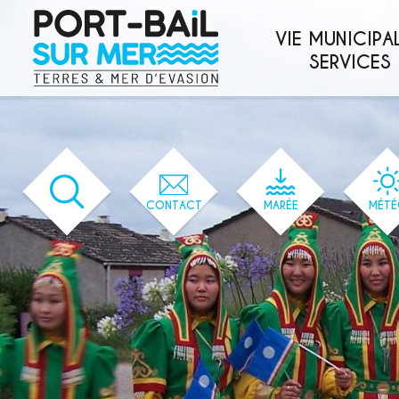
'166' / '1' / '166' / '166' / '166' / '166'
VIE MUNICIPAL
SERVICES
CONTACT
MARÉE
MÉTÉ