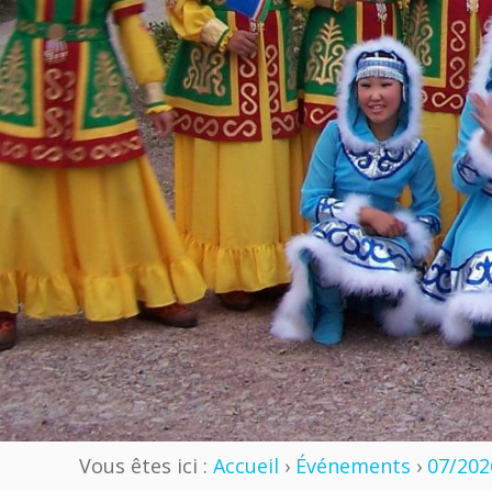
Vous êtes ici :
Accueil
›
Événements
›
07/202