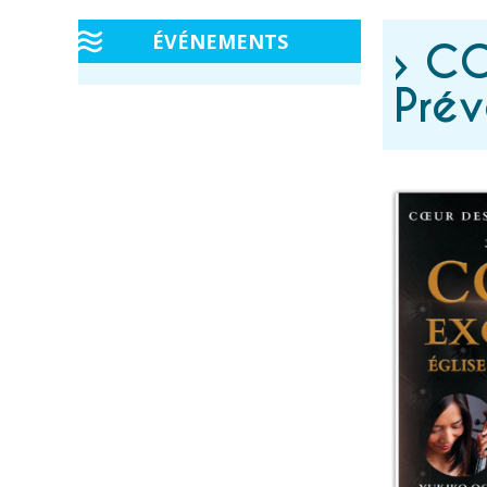
ÉVÉNEMENTS
› C
Prév