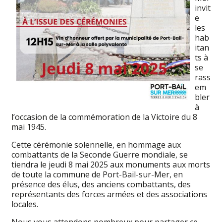
invit
e
les
hab
itan
ts à
se
rass
em
bler
à
l’occasion de la commémoration de la Victoire du 8
mai 1945.
Cette cérémonie solennelle, en hommage aux
combattants de la Seconde Guerre mondiale, se
tiendra le jeudi 8 mai 2025 aux monuments aux morts
de toute la commune de Port-Bail-sur-Mer, en
présence des élus, des anciens combattants, des
représentants des forces armées et des associations
locales.