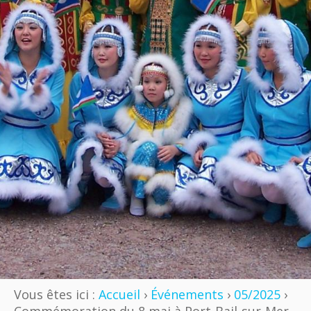
Vous êtes ici :
Accueil
›
Événements
›
05/2025
›