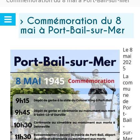
Commémoration du 8 mai à Port-Bail-sur-Mer
› Commémoration du 8
mai à Port-Bail-sur-Mer
Le 8
mai
202
5
La
com
mu
ne
de
Por
t-
Bail
-
sur-
Mer