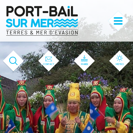
'166' / '1' / '166' / '166' / '166' / '166'
CONTACT
MARÉE
MÉTÉO