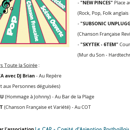
-
"NEW PINCES"
Place a
(Rock, Pop, Folk anglais 
-
"SUBSONIC UNPLUGG
(Chanson Française Revi
-
"SKYTEK - 6TEM"
Cour 
(Mur du Son - Hardtechn
s Toute la Soirée
:
ZA avec DJ Brian
- Au Repère
rt aux Personnes déguisées)
AU
(Hommage à Johnny) - Au Bar de la Plage
AT
(Chanson Française et Variété) - Au COT
r l'association
Le CAP - Comité d'Animation Portbaillais