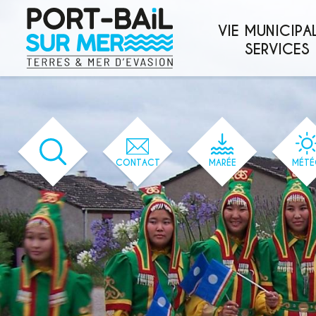
'166' / '1' / '166' / '166' / '166' / '166'
VIE MUNICIPAL
SERVICES
CONTACT
MARÉE
MÉTÉ