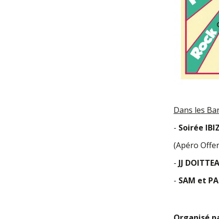
Dans les Bar
-
Soirée IBI
(Apéro Offe
-
JJ DOITTE
-
SAM et P
Organisé pa