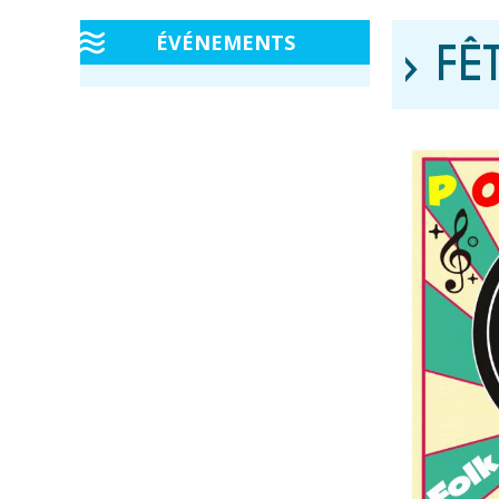
ÉVÉNEMENTS
› FÊ