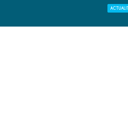
ACTUALI
MAIRIE DE PORT-BAIL SUR MER
2 RUE LECHEVALIER
50580 PORT-BAIL
02 33 87 52 00
NOUS ÉCRIRE
NEWSLETTER