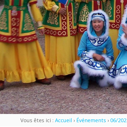
Vous êtes ici :
Accueil
›
Événements
›
06/202