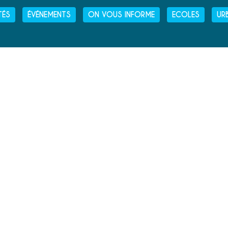
TÉS
ÉVÉNEMENTS
ON VOUS INFORME
ECOLES
UR
HORAIRES D'OUVERTURE
› LUNDI
: 13H30 - 16H30
› MARDI
: 9H00 - 12H30
ET
13H30 - 16H30
› MERCREDI
: 9H00 - 12H30
› JEUDI
: 9H00 - 12H30
› VENDREDI
: 9H00 - 12H30
› SAMEDI
: 9H00 - 12H00