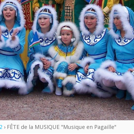
2
› FÊTE de la MUSIQUE "Musique en Pagaille"