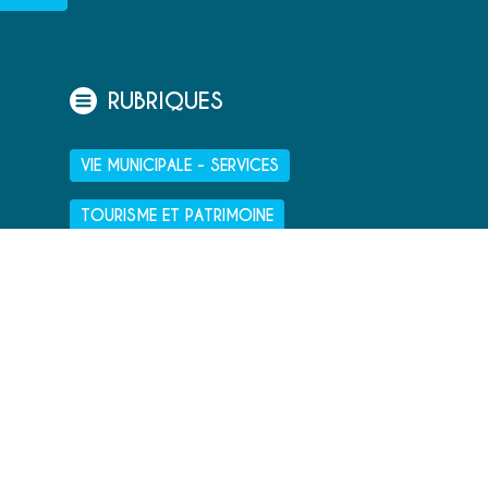
RUBRIQUES
VIE MUNICIPALE - SERVICES
TOURISME ET PATRIMOINE
CULTURE ET LOISIRS
VIVRE À PORT-BAIL-SUR-MER
ENFANCE - ÉDUCATION - JEUNESSE
HÉBERGEMENT, CRÉATION : NET-CONCEPTION