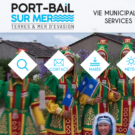
'166' / '1' / '166' / '166' / '166' / '166'
VIE MUNICIPAL
SERVICES
CONTACT
MARÉE
MÉTÉ