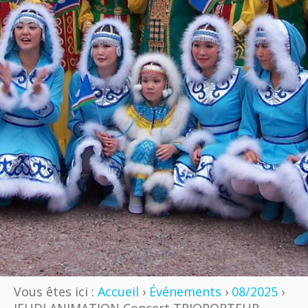
Vous êtes ici :
Accueil
›
Événements
›
08/2025
›