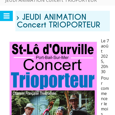
JEUDI ANIMATION Concert TRIOPORTEUR
› JEUDI ANIMATION
Concert TRIOPORTEUR
Le 7
aoû
t
202
5
,
20h
30
Pou
r
com
me
nce
r le
moi
s