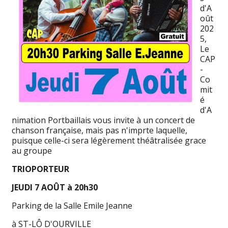
d'A
oût
202
5,
Le
CAP
-
Co
mit
é
d'A
nimation Portbaillais vous invite à un concert de
chanson française, mais pas n'imprte laquelle,
puisque celle-ci sera légèrement théâtralisée grace
au groupe
TRIOPORTEUR
JEUDI 7 AOÛT à 20h30
Parking de la Salle Emile Jeanne
à ST-LÔ D'OURVILLE