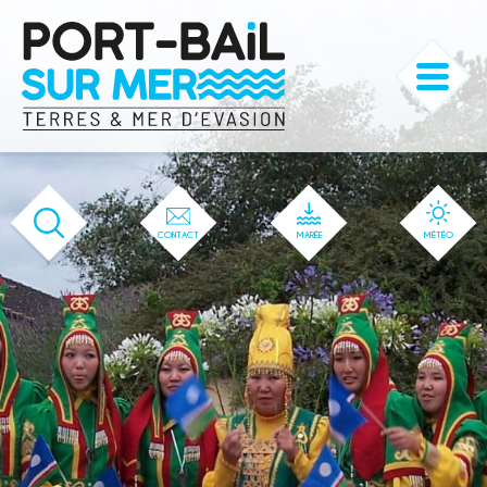
'166' / '1' / '166' / '166' / '166' / '166'
CONTACT
MARÉE
MÉTÉO