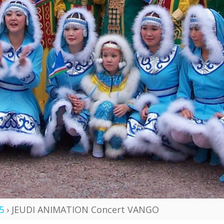
5
› JEUDI ANIMATION Concert VANGO