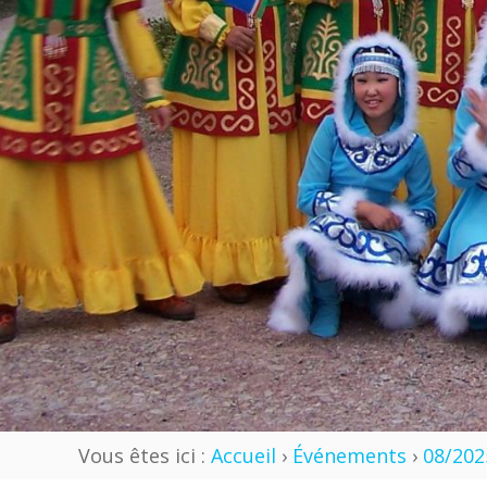
Vous êtes ici :
Accueil
›
Événements
›
08/202