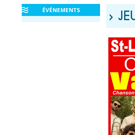
ÉVÉNEMENTS
› J