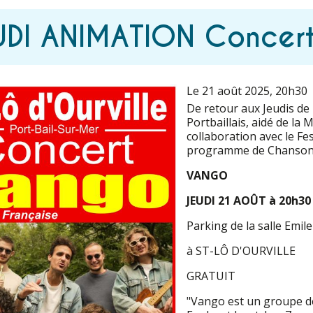
EUDI ANIMATION Conce
Le 21 août 2025
, 20h30
De retour aux Jeudis de
Portbaillais, aidé de la 
collaboration avec le F
programme de Chanson f
VANGO
JEUDI 21 AOÛT à 20h30
Parking de la salle Emil
à ST-LÔ D'OURVILLE
GRATUIT
"Vango est un groupe de