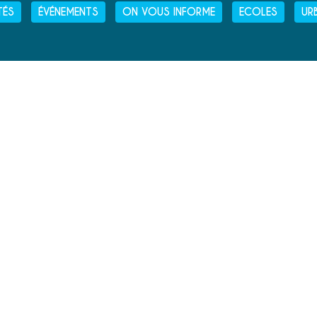
TÉS
ÉVÉNEMENTS
ON VOUS INFORME
ECOLES
UR
HORAIRES D'OUVERTURE
› LUNDI
: 13H30 - 16H30
› MARDI
: 9H00 - 12H30
ET
13H30 - 16H30
› MERCREDI
: 9H00 - 12H30
› JEUDI
: 9H00 - 12H30
› VENDREDI
: 9H00 - 12H30
› SAMEDI
: 9H00 - 12H00