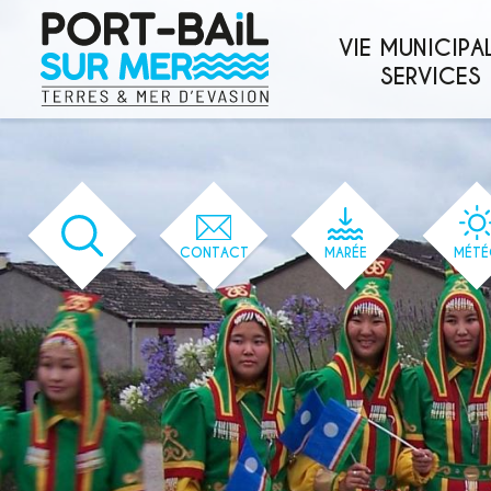
'166' / '1' / '166' / '166' / '166' / '166'
VIE MUNICIPAL
SERVICES
CONTACT
MARÉE
MÉTÉ