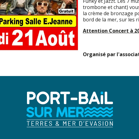
Funky et Jazzt. Les 7 mu
trombone et chant) vous
la crème de bronzage po
bord de la mer, sur les ri
Attention Concert à 2
Organisé par l'associ