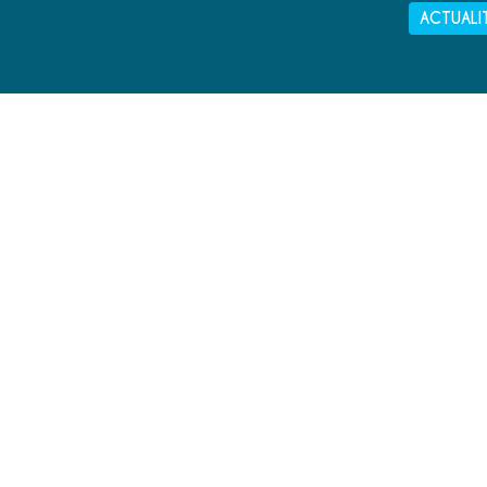
ACTUALI
MAIRIE DE PORT-BAIL SUR MER
2 RUE LECHEVALIER
50580 PORT-BAIL
02 33 87 52 00
NOUS ÉCRIRE
NEWSLETTER