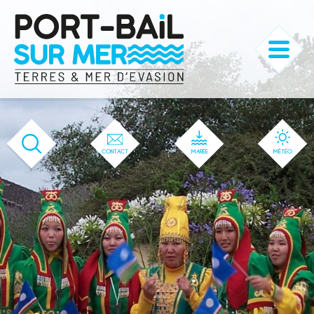
'166' / '1' / '166' / '166' / '166' / '166'
CONTACT
MARÉE
MÉTÉO