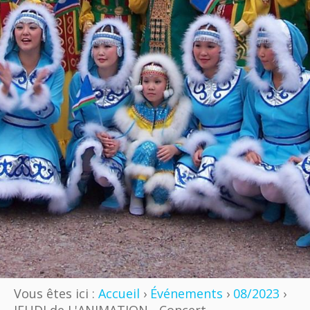
Vous êtes ici :
Accueil
›
Événements
›
08/2023
›