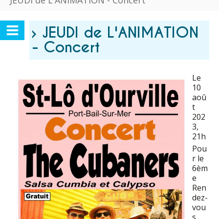
JEUDI de L'ANIMATION - Concert
› JEUDI de L'ANIMATION
- Concert
Le
10
aoû
t
202
3
,
21h
Pou
r le
6èm
e
Ren
dez-
vou
s