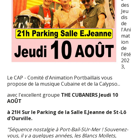
des
Jeu
dis
de
l'Ani
mat
ion
de
l'été
202
3,
Le CAP - Comité d'Animation Portbaillais vous
propose de la musique Cubaine et de la Calypso...
avec l'excellent groupe
THE CUBANERS Jeudi 10
AOÛT
à 21H Sur le Parking de la Salle E.Jeanne de St-Lô
d'Ourville.
"Séquence nostalgie à Port-Bail-SUr-Mer ! Souvenez-
vous, il y a quelques années, les Blancs Mollets,