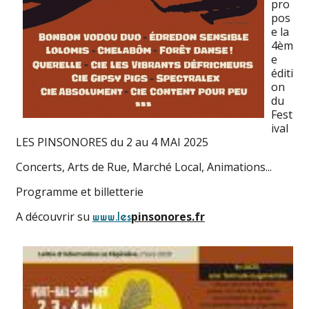
pro
pos
e la
4èm
e
éditi
on
du
Fest
ival
LES PINSONORES du 2 au 4 MAI 2025
Concerts, Arts de Rue, Marché Local, Animations...
Programme et billetterie
A découvrir su
pinsonores.fr
www.les