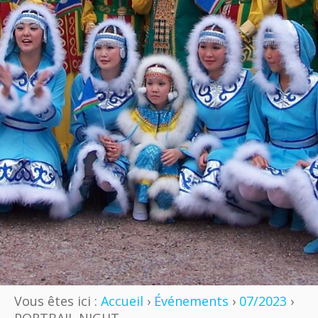
Vous êtes ici :
Accueil
›
Événements
›
07/2023
›