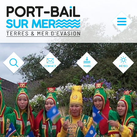
'166' / '1' / '166' / '166' / '166' / '166'
CONTACT
MARÉE
MÉTÉO