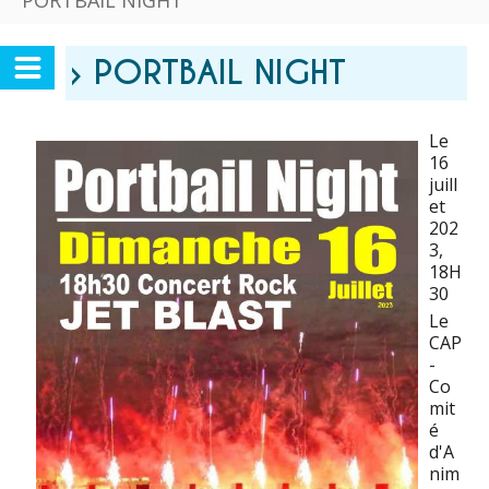
PORTBAIL NIGHT
› PORTBAIL NIGHT
Le
16
juill
et
202
3
,
18H
30
Le
CAP
-
Co
mit
é
d'A
nim