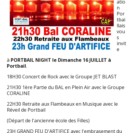
atio
n
Por
tbai
llais
vou
s
invit
e
à
PORTBAIL NIGHT le Dimanche 16 JUILLET à
Portbail
.
18H30 Concert de Rock avec le Groupe JET BLAST
21H30 1ère Partie du BAL en Plein Air avec le Groupe
CORALINE
22H30 Retraite aux Flambeaux en Musique avec le
Réveil de Portbail
(Départ de l'ancienne école des Filles)
23H GRAND FEU D'ARTIFICE avec l'embrasement du